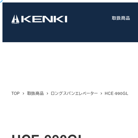
メ
イ
取扱商品
ン
コ
ン
テ
ン
ツ
へ
移
動
TOP
取扱商品
ロングスパンエレベーター
HCE-990GL