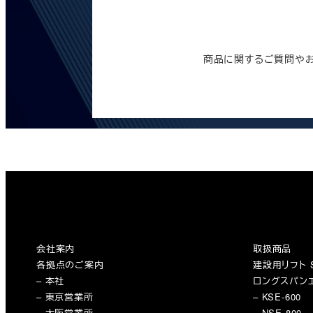
商品に関するご質問や
会社案内
取扱商品
各拠点のご案内
建設用リフト S
– 本社
ロングスパン
– 東京営業所
– KSE-600
– 大阪営業所
– NSE-800