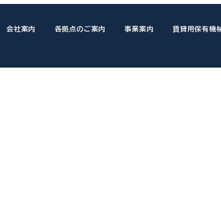
会社案内
各拠点のご案内
事業案内
賃貸用保有機
HCE-990GL