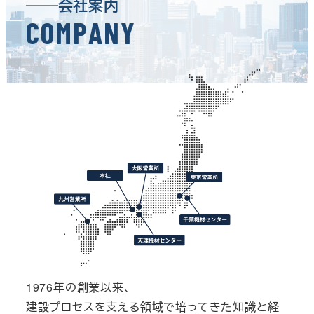
会社案内
C
O
M
P
A
N
Y
1976年の創業以来、
建設プロセスを支える領域で培ってきた知識と経