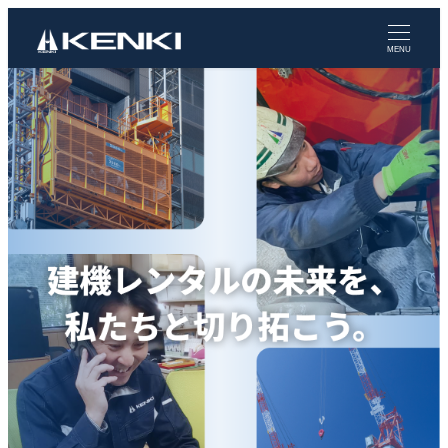
メ
イ
MENU
ン
コ
ン
テ
ン
ツ
へ
移
動