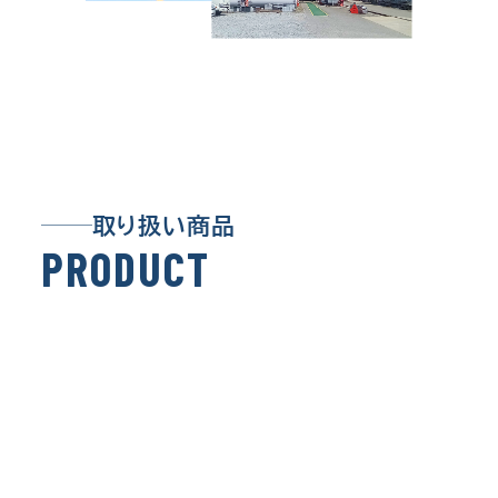
取り扱い商品
P
R
O
D
U
C
T