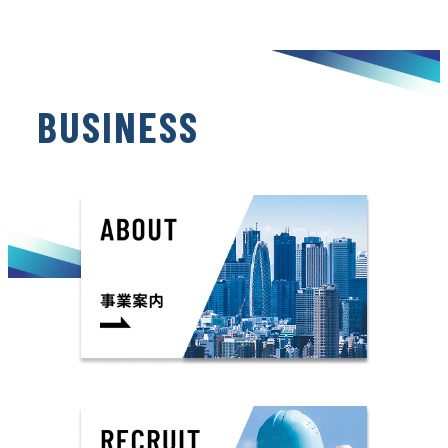
B
U
S
I
N
E
S
S