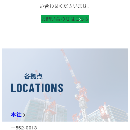
い合わせくださいませ。
お問い合わせはこちら
各拠点
L
O
C
A
T
I
O
N
S
本社
〒552-0013